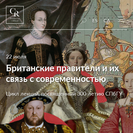
ES
CA
22 июля
Британские правители и их
связь с современностью
Цикл лекций, посвященный 300-летию СПбГУ