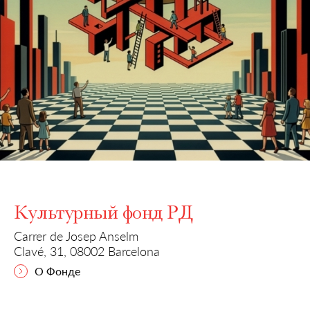
Slide 4 of 6.
Культурный фонд РД
Carrer de Josep Anselm
Clavé, 31, 08002 Barcelona
О Фонде