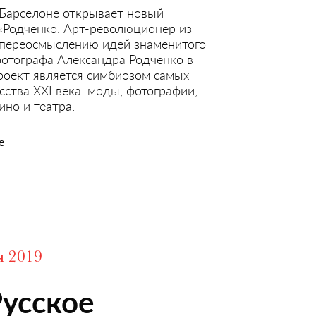
 Барселоне открывает новый
«Родченко. Арт-революционер из
 переосмыслению идей знаменитого
фотографа Александра Родченко в
роект является симбиозом самых
ства XXI века: моды, фотографии,
ино и театра.
е
я 2019
Русское