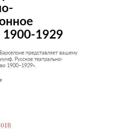
но-
онное
о 1900-1929
 Барселоне представляет вашему
иумф. Русское театрально-
во 1900–1929».
е
2018