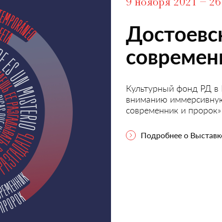
9 ноября 2021 – 26
Достоевс
современ
Культурный фонд РД в
вниманию иммерсивную
современник и пророк»
Подробнее о Выставк