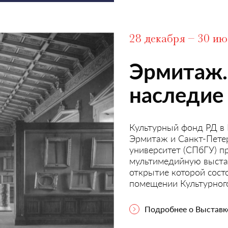
28 декабря – 30 и
Эрмитаж.
наследие
Культурный фонд РД в 
Эрмитаж и Санкт-Пете
университет (СПбГУ) 
мультимедийную выстав
открытие которой состо
помещении Культурного
Подробнее о Выставк