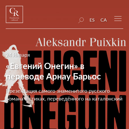
ES
CA
24 Января
«Евгений Онегин» в
переводе Арнау Барьос
Презентация самого знаменитого русского
романа в стихах, переведённого на каталонский