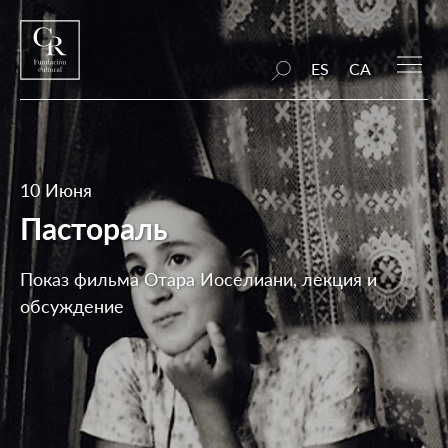
ES
CA
10 Июня
Пастораль
Показ фильма Отара Иоселиани, лекция и
обсуждение