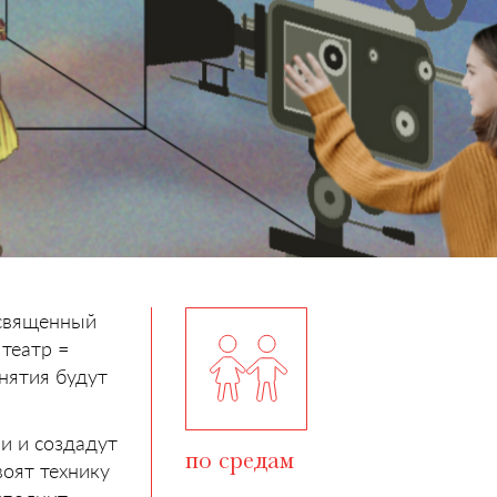
освященный
 театр =
анятия будут
ии и создадут
по средам
оят технику