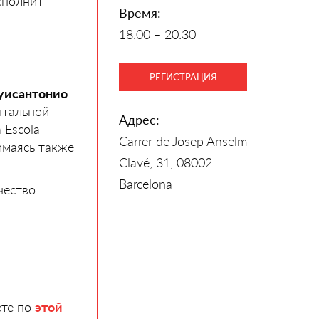
сполнит
Время:
18.00 – 20.30
РЕГИСТРАЦИЯ
уисантонио
нтальной
Адрес:
 Escola
Carrer de Josep Anselm
имаясь также
Clavé, 31, 08002
Barcelona
ество
ете по
этой