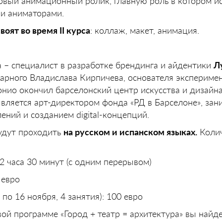
рвый анимационный ролик, главную роль в котором и
и аниматорами.
оят во время II курса
: коллаж, макет, анимация.
а – специалист в разработке брендинга и айдентики
Л
дарного Владислава Кирпичева, основателя экспериме
ио окончил барселонский центр искусства и дизайна
является арт-директором фонда «РД в Барселоне», зан
ений и созданием digital-концепций.
удут проходить
на русском и испанском языках.
Колич
 2 часа 30 минут (с одним перерывом)
 евро
 по 16 ноября, 4 занятия): 100 евро
й программе «Город + театр = архитектура» вы найд