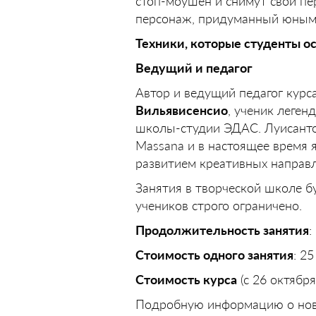
стоп-моушен и снимут свой пе
персонаж, придуманный юным
Техники, которые студенты осв
Ведущий и педагог
Автор и ведущий педагог курс
Вильявисенсио
, ученик леген
школы-студии ЭДАС. Луисантон
Massana и в настоящее время 
развитием креативных направл
Занятия в творческой школе б
учеников строго ограничено.
Продолжительность занятия
:
Стоимость одного занятия
: 25
Стоимость курса
(с 26 октября
Подробную информацию о ново