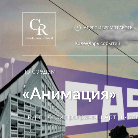
АДРЕС И ВРЕМЯ РАБОТЫ
Календарь событий
по средам
«Анимация»
II курс новой программы Арт-школ