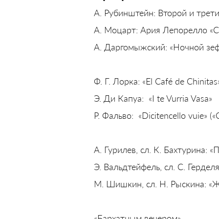
А. Рубинштейн: Второй и трет
А. Моцарт: Ария Лепорелло «С
А. Даргомыжский: «Ночной зе
Ф. Г. Лорка: «El Café de Chinitas
Э. Ди Капуа: «I te Vurria Vasa»
Р. Фальво: «Dicitencello vuie» 
А. Гурилев, сл. К. Бахтурина: 
Э. Вальдтейфель, сл. С. Гердел
М. Шишкин, сл. Н. Рыскина: «
«Бархатным вечером»