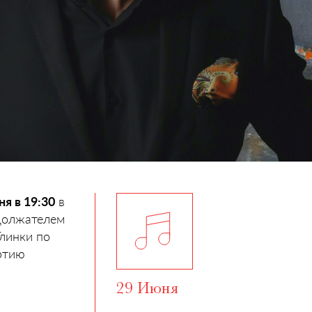
ня в 19:30
в
одолжателем
линки по
ртию
29 Июня