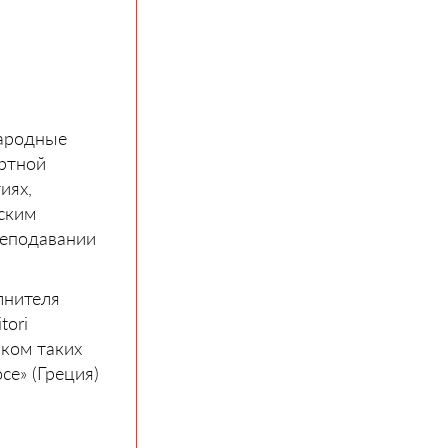
народные
ертной
иях,
ским
реподавании
лнителя
tori
иком таких
е» (Греция)