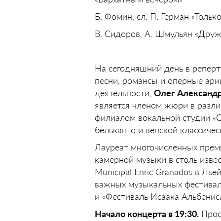
Б. Фомин, сл. П. Герман «Только
В. Сидоров, А. Шмульян «Друж
На сегодняшний день в реперт
песни, романсы и оперные ар
деятельности,
Олег Александ
является членом жюри в разли
филиалом вокальной студии «C
бельканто и венской классиче
Лауреат многочисленных прем
камерной музыки в столь извест
Municipal Enric Granados в Лье
важных музыкальных фестивале
и «Фестиваль Исаака Альбениса
Начало концерта в 19:30.
Прось