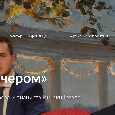
Культурный фонд РД
Архив мероприятий
ечером»
ова и пианиста Иньяки Гезала