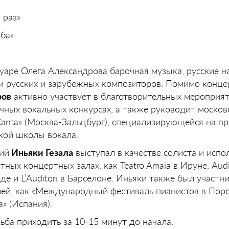
 раз»
ба»
уаре Олега Александрова барочная музыка, русские 
ии русских и зарубежных композиторов. Помимо конц
ров
активно участвует в благотворительных мероприят
чных вокальных конкурсах, а также руководит москов
anta» (Москва-Зальцбург), специализирующейся на п
ской школы вокала.
ий
Иньяки Гезала
выступал в качестве солиста и испо
ных концертных залах, как Teatro Amaia в Ируне, Audi
йде и L’Auditori в Барселоне. Иньяки также был участн
й, как «Международный фестиваль пианистов в Порос
» (Испания).
ба приходить за 10-15 минут до начала.