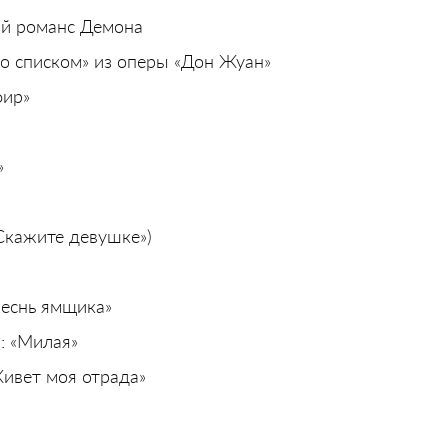
ий романс Демона
о списком» из оперы «Дон Жуан»
фир»
»
(«Скажите девушке»)
«Песнь ямщика»
я: «Милая»
Живет моя отрада»