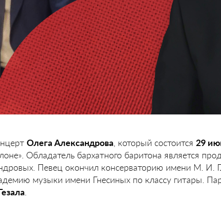
онцерт
Олега Александрова
, который состоится
29 ию
лоне». Обладатель бархатного баритона является пр
дровых. Певец окончил консерваторию имени М. И. Г
кадемию музыки имени Гнесиных по классу гитары. Па
Гезала
.