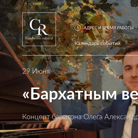
АДРЕС И ВРЕМЯ РАБОТЫ
Календарь событий
29 Июня
«Бархатным в
Концерт баритона Олега Александр