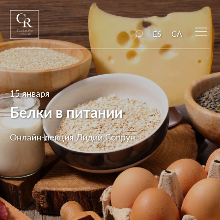
ES
CA
15 января
Белки в питании
Онлайн-лекция Лидии Сопрун