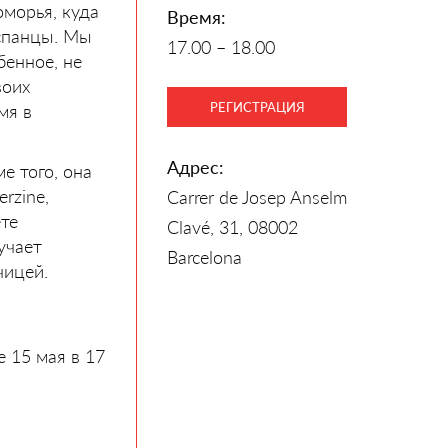
оморья, куда
Время:
испанцы. Мы
17.00 – 18.00
бенное, не
воих
РЕГИСТРАЦИЯ
мя в
Адрес:
е того, она
rzine,
Carrer de Josep Anselm
те
Clavé, 31, 08002
учает
Barcelona
чицей.
 15 мая в 17