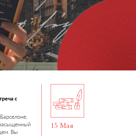
треча с
 Барселоне,
и насыщенный
15 Мая
щем. Вы