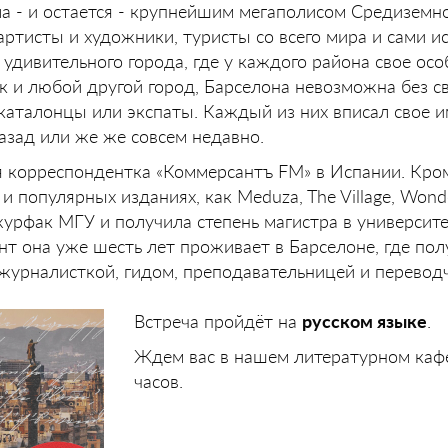
ла - и остается - крупнейшим мегаполисом Средиземн
 артисты и художники, туристы со всего мира и сами 
 удивительного города, где у каждого района свое осо
ак и любой другой город, Барселона невозможна без с
 каталонцы или экспаты. Каждый из них вписал свое и
азад или же же совсем недавно.
я корреспондентка «Коммерсантъ FM» в Испании. Кром
и популярных изданиях, как Meduza, The Village, Wonde
урфак МГУ и получила степень магистра в университе
т она уже шесть лет проживает в Барселоне, где пол
 журналисткой, гидом, преподавательницей и перевод
Встреча пройдёт на
русском языке
.
Ждем вас в нашем литературном кафе
часов.