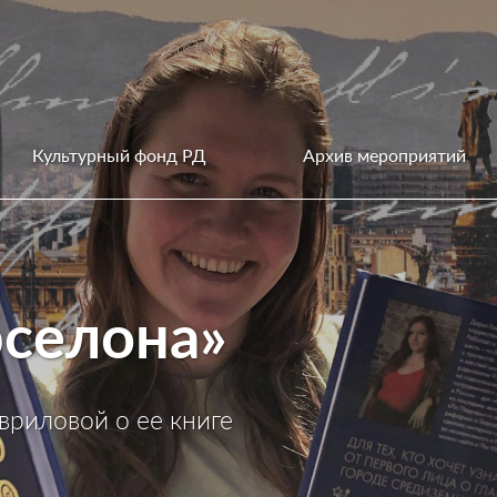
Культурный фонд РД
Архив мероприятий
рселона»
вриловой о ее книге