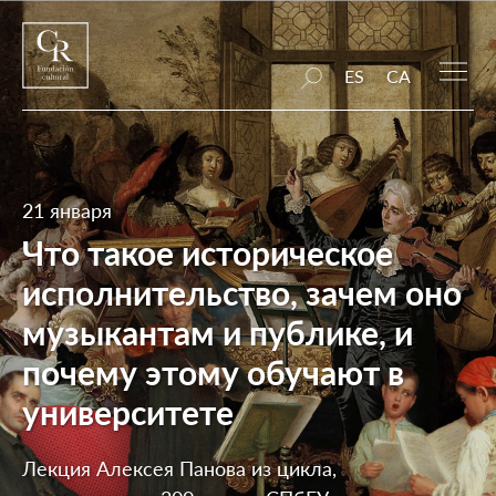
ES
CA
21 января
Что такое историческое
исполнительство, зачем оно
музыкантам и публике, и
почему этому обучают в
университете
Лекция Алексея Панова из цикла,