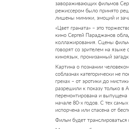
завораживающих фильмов Серг
режиссером было принято реше
лишены мимики, эмоций и зач
«Цвет граната» – это торжест
кино Сергей Параджанов облад
коллажирования. Сцены фильм
говорят со зрителем на языке
киноязык, пронизанный загадк
Картина о познании человеком 
соблазнах категорически не п
грехах – от эротики до мисти
разрешили к показу только в А
перемонтирована и выпущена н
начале 80-х годов. С тех самы
испорчена или спасена от бес
Фильм будет транслироваться