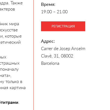
дра. Также
Время:
актеров
19.00 – 21.00
бник мира
РЕГИСТРАЦИЯ
скусстве
и, которые
Адрес:
оэтический
Carrer de Josep Anselm
Clavé, 31, 08002
ных
 страшных
Barcelona
 поначалу
ната»,
ну только в
нная картина
бтитрами
.