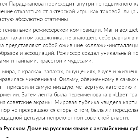
ея Параджанова происходит внутри неподвижного ка
ние отказаться от актерской игры как таковой: лица 
астую абсолютно статичны.
во гениальной режиссерской композиции. Маг и волше
ал талантом художника, не знающего себе равных в и
а представляют собой ожившие коллажи-инсталляци
 образов и ассоциаций. Режиссер создал уникальный п
ами и тайнами, красотой и чудесами.
мира, о красках, запахах, ощущениях, вкусе и жизнен
онравилась чиновникам. Фильму, обвиненному в самых
ки – присвоили самую низшую, четвертую, категорию и
рмении. Затем лента была переименована в «Цвет гра
а советские экраны. Мировая публика увидела карти
х пор не прекращаются споры о том, была ли передела
пощадной цензуры непреклонной советской власти.
в Русском Доме на русском языке с английскими су