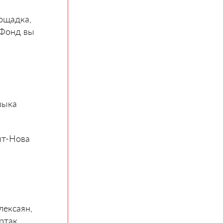
ощадка,
 Фонд вы
зыка
ят-Нова
лексаян,
артак