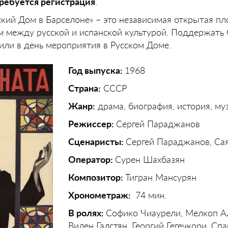
ребуется регистрация
.
кий Дом в Барселоне» – это независимая открытая пл
 между русской и испанской культурой. Поддержать
или в день мероприятия в Русском Доме.
Год выпуска:
1968
Страна:
СССР
Жанр:
драма, биография, история, му
Режиссер:
Сергей Параджанов
Сценаристы:
Сергей Параджанов, Са
Оператор:
Сурен Шахбазян
Композитор:
Тигран Мансурян
Хронометраж:
74 мин.
В ролях:
Софико Чиаурели, Мелкоп А
Вилен Галстян, Георгий Гегечкори, Сп