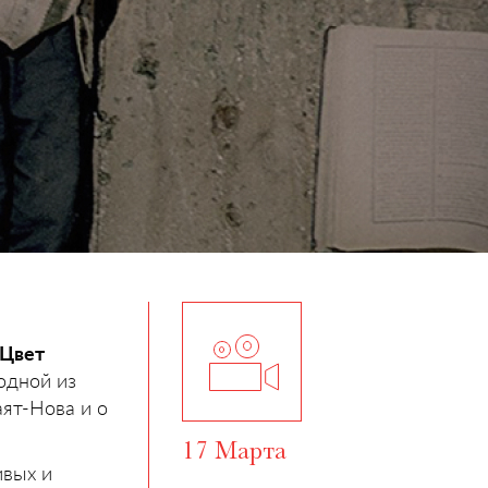
Цвет
 одной из
аят-Нова и о
17 Марта
ивых и