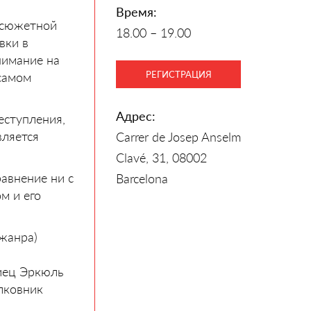
Время:
осюжетной
18.00 – 19.00
вки в
нимание на
РЕГИСТРАЦИЯ
самом
Адрес:
еступления,
вляется
Carrer de Josep Anselm
Clavé, 31, 08002
равнение ни с
Barcelona
м и его
жанра)
гиец Эркюль
олковник