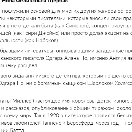
к
Нина Феликсовна Щербак
.
а послужили основой для многих других жанров остр
ты некоторыми писателями, которые вносили свои пра
яя в него детали быта (как Сименон), концентрируя в
щей (как Генри Джеймс) или просто делая акцент на 
уальности (как Набоков).
 образцами литературы, описывающими загадочные пр
канского писателя Эдгара Алана По, именно Англия я
оящему расцвел.
вого вида английского детектива, который не шел в с
Эдгара По, ни с богемным сыщиком Шерлоком Холмсо
гаты Миллер (настоящее имя королевы детективного 
с и рассказов, опубликованных общим тиражом около
 всему миру. Так в 1920 в литературе появился бель
тивов-любителей Таппенс и Бересфорд, через год – п
иции Баттл.