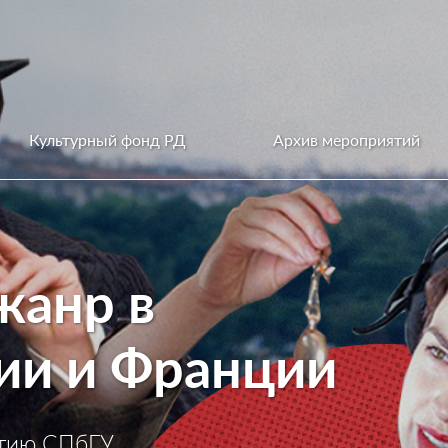
Культурный фонд РД
Архив мероприятий
жанр в
ии и Франции
етию СПбГУ