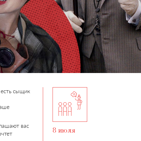
, есть сыщик
наше
лашают вас
8 июля
очтет