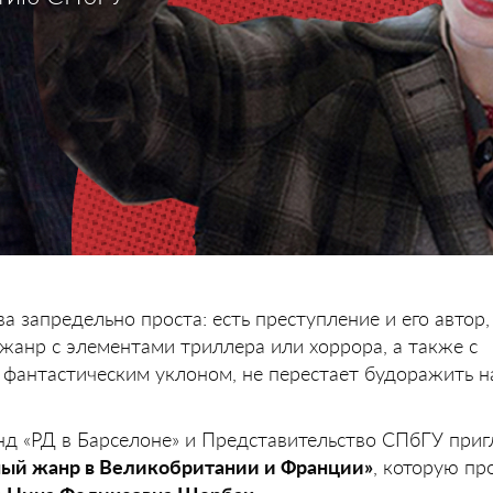
а запредельно проста: есть преступление и его автор
 жанр с элементами триллера или хоррора, а также с
 фантастическим уклоном, не перестает будоражить 
д «РД в Барселоне» и Представительство СПбГУ приг
ый жанр в Великобритании и Франции»
, которую пр