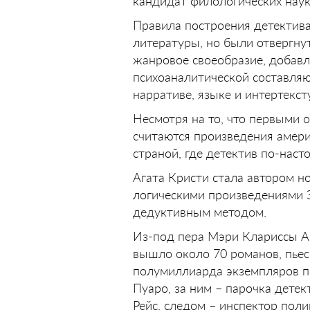
кандидат филологических нау
Правила построения детектив
литературы, но были отвергну
жанровое своеобразие, добавл
психоаналитической составляю
нарративе, языке и интертекст
Несмотря на то, что первыми
считаются произведения амери
страной, где детектив по-наст
Агата Кристи стала автором но
логическими произведениями 
дедуктивным методом.
Из-под пера Мэри Клариссы А
вышло около 70 романов, пье
полумиллиарда экземпляров по
Пуаро, за ним – парочка детек
Рейс, следом – инспектор пол