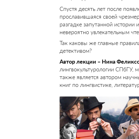
Спустя десять лет после появ
прославившаяся своей чрезмер
разгадке запутанной истории и
невероятно увлекательным чте
Так каковы же главные правил
детективом?
Автор лекции – Нина Феликс
лингвокультурологии СПбГУ, ма
также является автором научн
книг по лингвистике, литерат