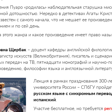
ления Пуаро «родилась» наблюдательная старушка мис
ной дотошностью. Нередко в детективах Агаты Крист
звестен с самого начала, что не мешает ее произведе
нием и по сей день.
а этого жанра и какое произведение имеет право назы
овна Щербак
– доцент кафедры английской филологи
гистр искусств (Великобритания), писатель и сценар
ых передач на ТВ, пятнадцати монографий и научно-
уроведению, философии языка и англоязычной литерат
Лекция в рамках празднования 300-л
университета России – СПбГУ пройд
русском языке с синхронным перево
испанский
.
Участие бесплатное, но требуется
рег