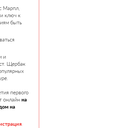
с Марпл,
и ключ к
ниям быть
ваться
и и
ист. Щербак
популярных
уре.
етия первого
ет онлайн
на
дом на
истрация
.