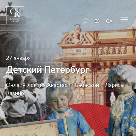
ES
CA
27 января
Детский Петербург
Онлайн-лекция Анастасии Бабаевой и Ларисы
Казино