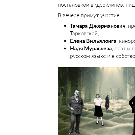
постановкой видеоклипов, пише
В вечере примут участие:
Тамара Джерманович
, п
Тарковской;
Елена Вильялонга
, кинор
Надя Муравьева
, поэт и
русском языке и в собств