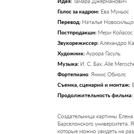
Идея:
Тамара Джерманович
Голос за кадром:
Ева Муньос
Перевод:
Наталья Новосильцо
Постпродакшн:
Мери Койасос
Звукорежиссер:
Алехандро К
Художник:
Аурора Гасуль
Музыка:
И. С. Бах, Alle Mensc
Фортепиано
: Яннис Обиолс
Съемка, сценарий и монтаж:
Е
Продолжительность фильма:
Создательница картины Елена 
Барселонского университета. 
которые можно увидеть на ра