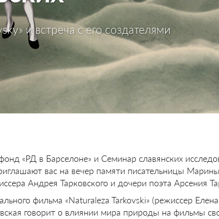
sky» и встреча с его создателями
онд «РД в Барселоне» и Семинар славянских исследо
риглашают вас на вечер памяти писательницы Марины
иссера Андрея Тарковского и дочери поэта Арсения Та
льного фильма «Naturaleza Tarkovski» (режиссер Елена
овская говорит о влиянии мира природы на фильмы сво