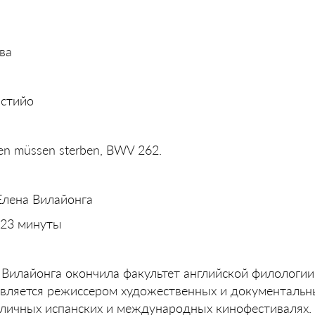
ва
астийо
hen müssen sterben, BWV 262.
лена Вилайонга
23 минуты
Вилайонга окончила факультет английской филологии
Является режиссером художественных и документальн
зличных испанских и международных кинофестивалях.