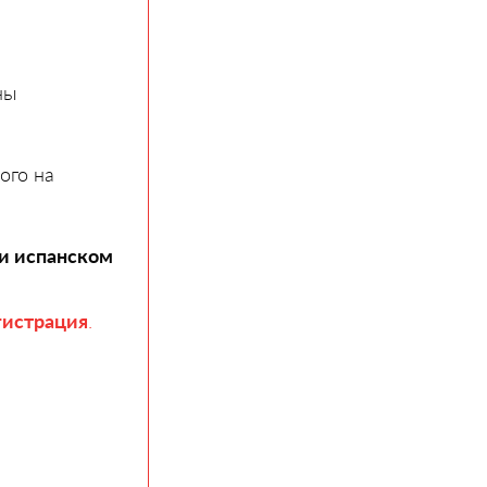
ны
ого на
и испанском
гистрация
.