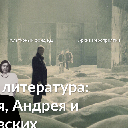
Культурный фонд РД
Архив мероприятий
 литература:
я, Андрея и
вских