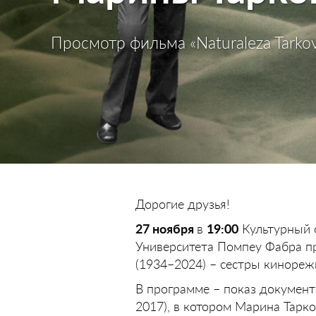
Просмотр фильма «Naturaleza Tarkov
Дорогие друзья!
27 ноября
в
19:00
Культурный ф
Университета Помпеу Фабра п
(1934–2024) – сестры кинореж
В программе – показ документа
2017), в котором Марина Тарк