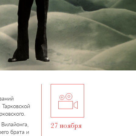
ваний
 Тарковской
рковского.
 Вилайонга,
27 ноября
его брата и