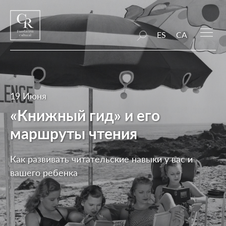
ES
CA
19 Июня
«Книжный гид» и его
маршруты чтения
Как развивать читательские навыки у вас и
вашего ребенка