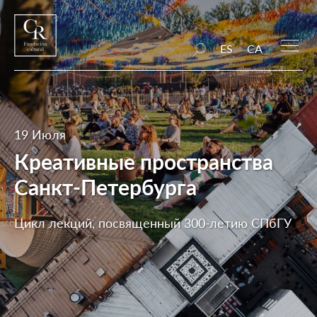
ES
CA
19 Июля
Креативные пространства
Санкт-Петербурга
Цикл лекций, посвященный 300-летию СПбГУ