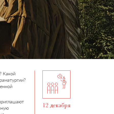
? Какой
драматургии?
венной
 приглашают
12 декабря
нную