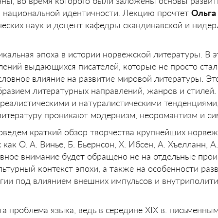
ны, во время которого были заложены основы развит
и национальной идентичности. Лекцию прочтет
Ольга
ческих наук и доцент кафедры скандинавской и ниде
икальная эпоха в истории норвежской литературы. В э
ений выдающихся писателей, которые не просто стал
условное влияние на развитие мировой литературы. Эт
разием литературных направлений, жанров и стилей. 
реалистическими и натуралистическими тенденциями,
ю литературу проникают модернизм, неоромантизм и с
оведем краткий обзор творчества крупнейших норвеж
как О. А. Винье, Б. Бьернсон, Х. Ибсен, А. Хъелланн, А.
овное внимание будет обращено не на отдельные про
ультурный контекст эпохи, а также на особенности раз
егии под влиянием внешних импульсов и внутриполит
та проблема языка, ведь в середине XIX в. письменны