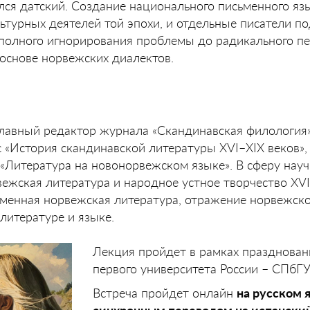
ся датский. Создание национального письменного яз
ьтурных деятелей той эпохи, и отдельные писатели п
 полного игнорирования проблемы до радикального пе
 основе норвежских диалектов.
лавный редактор журнала «Скандинавская филология»
с «История скандинавской литературы XVI–XIX веков»,
 «Литература на новонорвежском языке». В сферу нау
ежская литература и народное устное творчество XVII–
еменная норвежская литература, отражение норвежск
литературе и языке.
Лекция пройдет в рамках празднован
первого университета России – СПбГУ
Встреча пройдет онлайн
на русском 