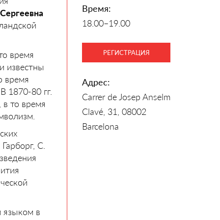
ия
Время:
 Сергеевна
18.00–19.00
рландской
РЕГИСТРАЦИЯ
то время
и известны
о время
Адрес:
В 1870-80 гг.
Carrer de Josep Anselm
 в то время
Clavé, 31, 08002
имволизм.
Barcelona
ских
 Гарборг, С.
изведения
вития
ической
м языком в