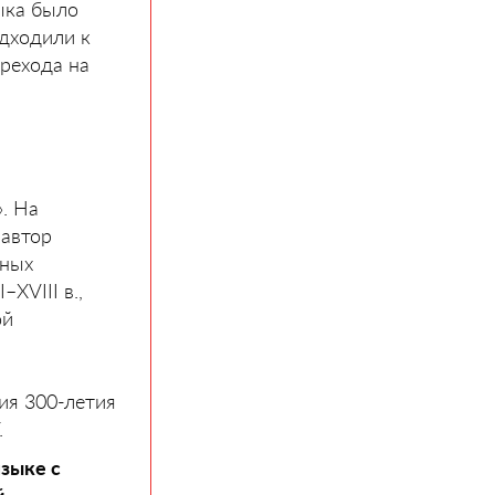
ыка было
одходили к
рехода на
. На
 автор
чных
XVIII в.,
ой
ия 300-летия
.
языке с