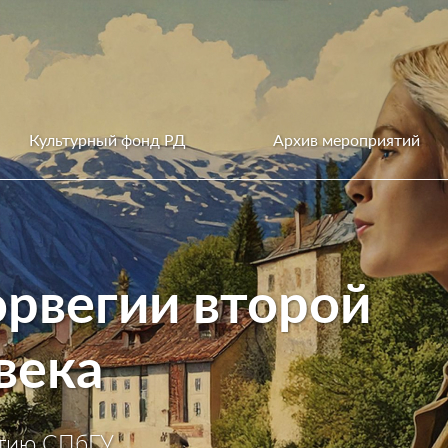
Культурный фонд РД
Архив мероприятий
рвегии второй
века
етию СПбГУ