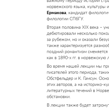
важному периоду истории стра
норвежского языка, культуры 
Ермакова
, кандидат филологи
филологии СПбГУ.
Вторая половина XIX века – ун
дебютировали несколько покол
за рубежом, но и оказали без
также характеризуется разнооб
поздний романтизм сменяется 
как в 1890-х гг. в норвежску
Во время нашей лекции мы пр
писателей этого периода, таких 
Обстфельдер и К. Гамсун. Осн
этих авторов, а на историко-к
литературных течений в Норв
обстановки.
В лекции также будет затрону