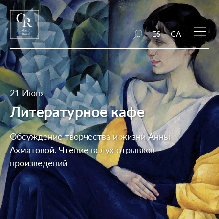
ES
CA
21 Июня
Литературное кафе
Обсуждение творчества и жизни Анны
Ахматовой. Чтение вслух отрывков
произведений