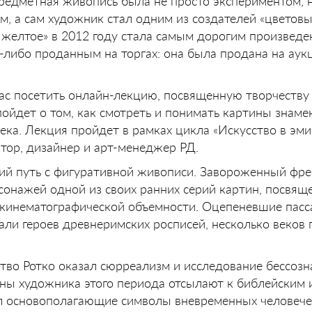
предметная живопись была не просто экспериментом, 
, а сам художник стал одним из создателей «цветовы
 желтое» в 2012 году стала самым дорогим произвед
а-либо проданным на торгах: она была продана на аук
ас посетить онлайн-лекцию, посвященную творчеств
 пойдет о том, как смотреть и понимать картины знаме
ка. Лекция пройдет в рамках цикла «Искусство в эми
ктор, дизайнер и арт-менеджер РД.
кий путь с фигуративной живописи. Завороженный фр
сонажей одной из своих ранних серий картин, посвящ
кинематографической объемности. Оцепеневшие пас
ли героев древнеримских росписей, несколько веков
тво Ротко оказал сюрреализм и исследование бессозн
ины художника этого периода отсылают к библейским
ел основополагающие символы вневременных человече