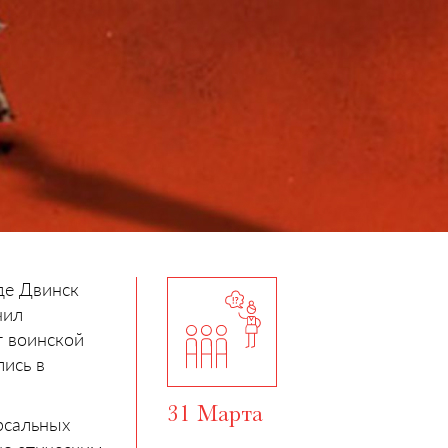
де Двинск
чил
т воинской
ись в
31 Марта
рсальных