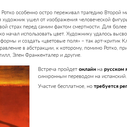
е Ротко особенно остро переживал трагедию Второй 
мя художник ушел от изображения человеческой фигуры
свой страх перед самим фактом смертности. Для более
ко начал использовать цвет. Художнику удалось высв
 формы и создать «цветовые поля» – так арт-критик К
равление в абстракции, к которому, помимо Ротко, пр
илл, Элен Франкенталер и другие.
Встреча пройдет
онлайн
на
русском 
синхронным переводом на испанский.
Участие бесплатное, но
требуется ре