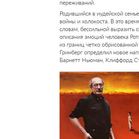
переживаний.
Родившийся в иудейской семь
войны и холокоста. В это вре
словам, бессильной выразить 
описания эмоций человека Рот
из границ четко обрисованной
Гринберг опреде­лил новое нап
Барнетт Ньюман, Клиффорд Ст