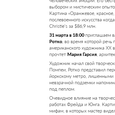
человеческих эмоций. Его бес
выбором и мистическим опытом
Картина «Оранжевое, красное,
послевоенного искусства когд
Christie's за $86,9 млн.
31 марта в 18:00
приглашаем в
Ротко
, во время которой речь
американского художника XX ве
прочтет
Мария Гарсия
, архите
Художник начал свой творчес
Помпеи, Ротко представил пер
йоркскому метро, лишенными 
невзрачной подземки напомина
под пеплом.
Очевидное влияние на творчес
работах Фрейда и Юнга. Карт
мифам, в которых мастер вид