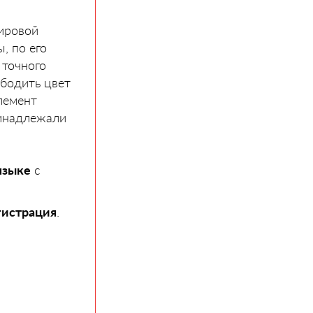
мировой
, по его
 точного
ободить цвет
лемент
инадле­жали
языке
с
гистрация
.