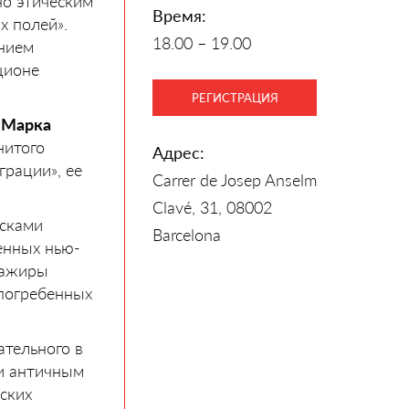
но этическим
Время:
х полей».
18.00 – 19.00
ением
ционе
РЕГИСТРАЦИЯ
у
Марка
нитого
Адрес:
грации», ее
Carrer de Josep Anselm
Clavé, 31, 08002
есками
Barcelona
енных нью-
сажиры
 погребенных
ательного в
 и античным
ских