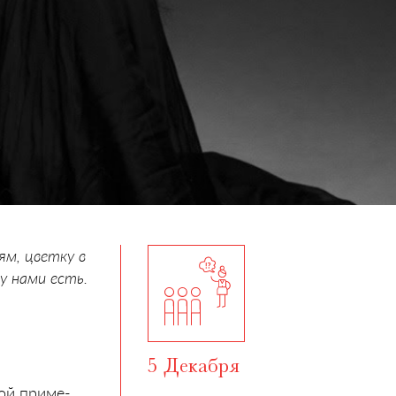
ям, цветку в
у нами есть.
5 Декабря
ой приме-