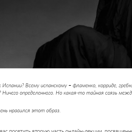
к Испании? Всему испанскому
–
фламенко, корриде, гребн
 Ничего определенного. Но какая-то тайная связь межд
ень нравился этот образ.
ас посетить вторую часть онлайн-лекции, посвященн