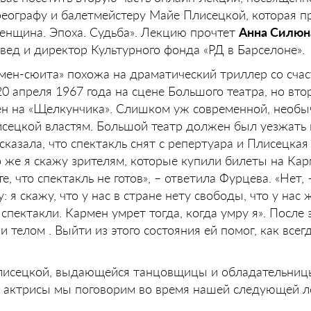
реографу и балетмейстеру Майе Плисецкой, которая п
енщина. Эпоха. Судьба». Лекцию прочтет
Анна Силюн
вед и директор Культурного фонда «РД в Барселоне».
мен-сюита» похожа на драматический триллер со сча
20 апреля 1967 года на сцене Большого театра, но вт
ен на «Щелкунчика». Слишком уж современной, необы
сецкой властям. Большой театр должен был уезжать н
казала, что спектакль снят с репертуара и Плисецкая
о же я скажу зрителям, которые купили билеты на Кар
, что спектакль не готов», – ответила Фурцева. «Нет, 
: я скажу, что у нас в стране нету свободы, что у нас 
спектакли. Кармен умрет тогда, когда умру я». После 
и телом . Выйти из этого состояния ей помог, как все
лисецкой, выдающейся танцовщицы и обладательниц
й актрисы мы поговорим во время нашей следующей л