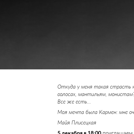
Откуда у меня такая страсть 
волосах, мантильям, монистам?
Все же есть…
Моя мечта была Кармен: мне оч
Майя Плисецкая
5 декабря в 18:00
приглашаем в