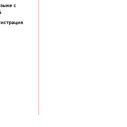
языке
с
й
.
гистрация
.