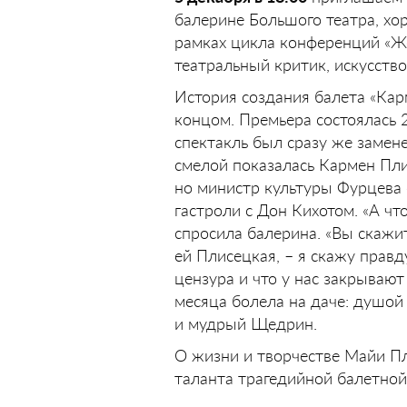
балерине Большого театра, хо
рамках цикла конференций «Ж
театральный критик, искусство
История создания балета «Кар
концом. Премьера состоялась 
спектакль был сразу же замен
смелой показалась Кармен Пли
но министр культуры Фурцева с
гастроли с Дон Кихотом. «А чт
спросила балерина. «Вы скажите
ей Плисецкая, – я скажу правду
цензура и что у нас закрывают 
месяца болела на даче: душой 
и мудрый Щедрин.
О жизни и творчестве Майи П
таланта трагедийной балетно