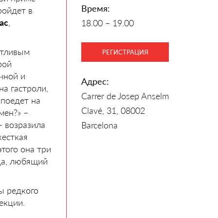
Время:
ройдет в
ас
,
18.00 – 19.00
стливым
РЕГИСТРАЦИЯ
орой
чной и
Адрес:
а гастроли,
Carrer de Josep Anselm
 поедет на
Clavé, 31, 08002
мен?» –
– возразила
Barcelona
жесткая
этого она три
гда, любящий
ы редкого
екции.