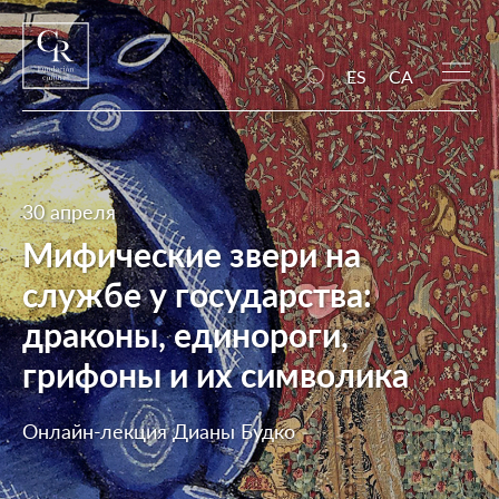
ES
CA
30 апреля
Мифические звери на
службе у государства:
драконы, единороги,
грифоны и их символика
Онлайн-лекция Дианы Будко