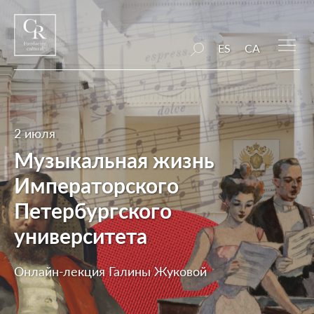
ES
CA
2 июля
Музыкальная жизнь
Императорского
Петербургского
университета
Онлайн-лекция Галины Жуковой