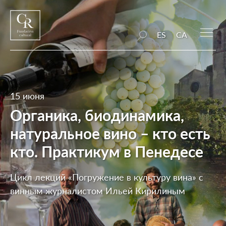
ES
CA
15 июня
Органика, биодинамика,
натуральное вино – кто есть
кто. Практикум в Пенедесе
Цикл лекций «Погружение в культуру вина» с
винным журналистом Ильей Кирилиным