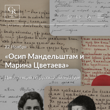
ES
CA
22 Ноября
«Осип Мандельштам и
Марина Цветаева»
Цикл лекций по русской литературе