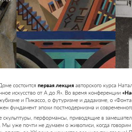
 Доме состоится
первая лекция
авторского курса Ната
ое искусство от А до Я». Во время конференции
«На
кубизме и Пикассо, о футуризме и дадаизме, о «Фонт
жен фундамент эпохи постмодернизма и современного
е скульптуры, перформансы, приводящие в замешател
 Мы уже почти не думаем о живописи, когда говорим