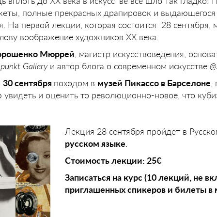
ь вплоть до ХХ века в искусстве все шло так гладко!
южеты, полные прекрасных драпировок и выдающегося
. На первой лекции, которая состоится 28 сентября, 
голову воображение художников ХХ века.
орошенко Мюррей
, магистр искусствоведения, основа
punkt Gallery
и автор блога о современном искусстве
@
м
30 сентября
походом в
музей Пикассо в Барселоне
,
ю увидеть и оценить то революционно-новое, что куби
Лекция 28 сентября пройдет в Русск
русском языке
.
Стоимость лекции: 25€
Записаться на курс (10 лекций, не в
приглашенных спикеров и билеты в м