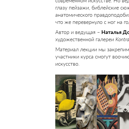
современном искусстве. Но вед
глазу пейзажи, библейские с
анатомического правдоподобия
что же перевернуло с ног на 
Автор и ведущая –
Наталья Д
художественной галереи
Kontra
Материал лекции мы закрепи
участники курса смогут воочи
искусство.