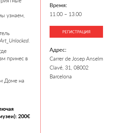
 Приятные
Время:
11.00 – 13.00
мы узнаем,
РЕГИСТРАЦИЯ
тель
Art_Unlocked
.
Адрес:
 где
зм принес в
Carrer de Josep Anselm
Clavé, 31, 08002
Barcelona
ом Доме на
ключая
узеи): 200€