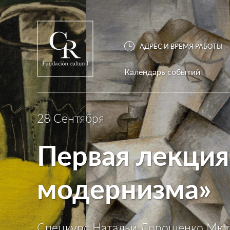
АДРЕС И ВРЕМЯ РАБОТЫ
Календарь событий
28 Сентября
Первая лекция
модернизма»
Спецкурс Натальи Дорошенко Мю