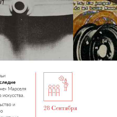
льи
следие
ане» Марселя
 искусства.
ьство и
28 Сентября
 о