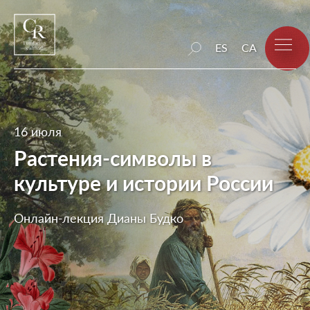
ES
CA
16 июля
Растения-символы в
культуре и истории России
Онлайн-лекция Дианы Будко