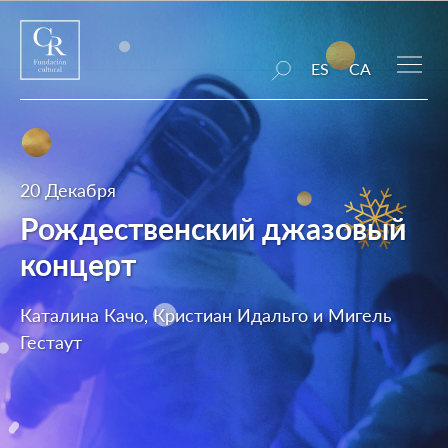
ES
CA
20 Декабря
Рождественский джазовый
концерт
Каталина Качо, Кристиан Идальго и Мигель
Гестаут