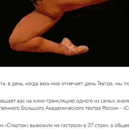
а, в день, когда весь мир отмечает день Театра, мы п
лашает вас на кино-трансляцию одного из самых зна
твенного Большого Академического театра России - «С
 «Спартак» вывозили на гастроли в 37 стран, а обще