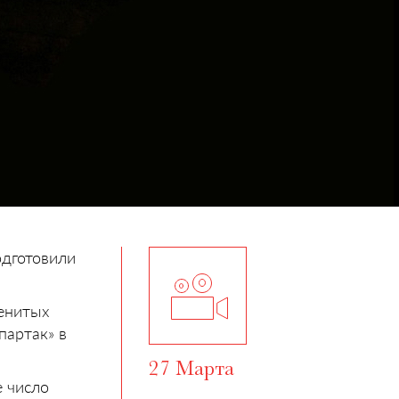
одготовили
менитых
партак» в
27 Марта
е число