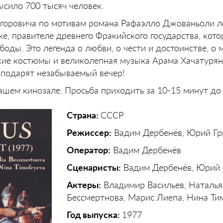
ысило 700 тысяч человек.
игоровича по мотивам романа Рафаэлло Джованьоли л
ке, правителе древнего Фракийского государства, кот
ды. Это легенда о любви, о чести и достоинстве, о 
кие костюмы и великолепная музыка Арама Хачатурян
 подарят незабываемый вечер!
ашем кинозале. Просьба приходить за 10-15 минут до 
Страна:
СССР
Режиссер:
Вадим Дербенёв, Юрий Гр
Оператор:
Вадим Дербенёв
Сценаристы:
Вадим Дербенёв, Юрий 
Актеры:
Владимир Васильев, Наталья
Бессмертнова, Марис Лиепа, Нина Ти
Год выпуска:
1977