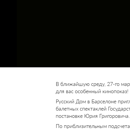
В ближайшую среду, 27-го март
для вас особенный кинопоказ!
Русский Дом в Барселоне приг
балетных спектаклей Государс
постановке Юрия Григоровича.
По приблизительным подсчетам