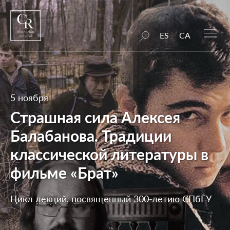
ES
CA
5 ноября
Страшная сила Алексея
Балабанова. Традиции
классической литературы в
фильме «Брат»
Цикл лекций, посвященный 300-летию СПбГУ