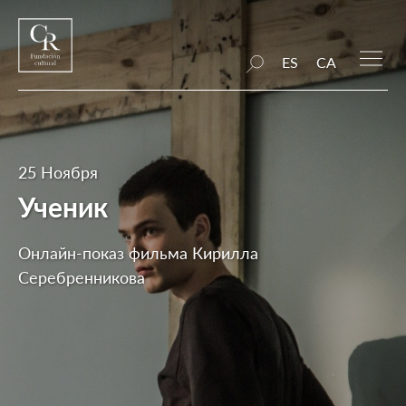
ES
CA
25 Ноября
Ученик
Онлайн-показ фильма Кирилла
Серебренникова