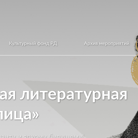
Культурный фонд РД
Архив мероприятий
мая литературная
лица»
ланту и яркому будущему!