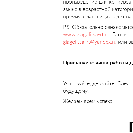
произведение для конкурса 
языке в возрастной категори
премия «Глаголица» ждет вас
P.S. Обязательно ознакомьт
www.glagolitsa-rt.ru
. Есть в
glagolitsa-rt@yandex.ru
или зв
Присылайте ваши работы до
Участвуйте, дерзайте! Сдел
будущему!
Желаем всем успеха!