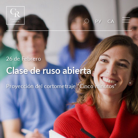
РУ
CA
26 de Febrero
Clase de ruso abierta
Proyección del cortometraje “Cinco minutos”