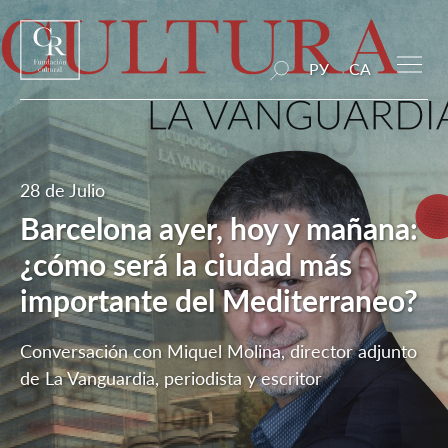
РУ
CA
28 de Julio
Barcelona ayer, hoy y mañana:
¿cómo será la ciudad más
importante del Mediterraneo?
Conversación con Miquel Molina, director adjunto
de La Vanguardia, periodista y escritor