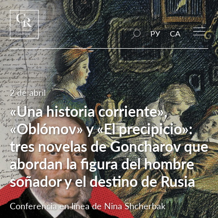
РУ
CA
2 de abril
«Una historia corriente»,
«Oblómov» y «El precipicio»:
tres novelas de Goncharov que
abordan la figura del hombre
soñador y el destino de Rusia
Conferencia en línea de Nina Shcherbak