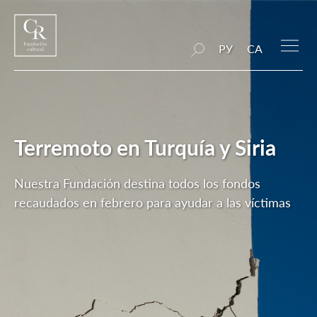
РУ
CA
Terremoto en Turquía y Siria
Nuestra Fundación destina todos los fondos
recaudados en febrero para ayudar a las víctimas