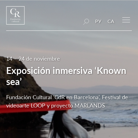
РУ
CA
14 – 24 de noviembre
Exposición inmersiva ‘Known
sea’
Fundación Cultural ‘CdR en Barcelona’, ​​Festival de
videoarte LOOP y proyecto MARLANDS