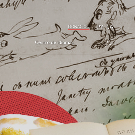
РУ
CA
DONAСIÓN
os
Centro de idiomas