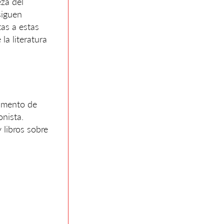
eza del
siguen
as a estas
la literatura
tamento de
onista.
 libros sobre