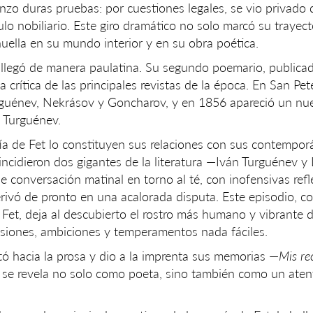
nzo duras pruebas: por cuestiones legales, se vio privado 
tulo nobiliario. Este giro dramático no solo marcó su trayecto
ella en su mundo interior y en su obra poética.
et llegó de manera paulatina. Su segundo poemario, publica
 crítica de las principales revistas de la época. En San Pe
rguénev, Nekrásov y Goncharov, y en 1856 apareció un n
n Turguénev.
fía de Fet lo constituyen sus relaciones con sus contempo
incidieron dos gigantes de la literatura —Iván Turguénev y 
conversación matinal en torno al té, con inofensivas refl
erivó de pronto en una acalorada disputa. Este episodio, c
 Fet, deja al descubierto el rostro más humano y vibrante 
pasiones, ambiciones y temperamentos nada fáciles.
tó hacia la prosa y dio a la imprenta sus memorias —
Mis re
se revela no solo como poeta, sino también como un aten