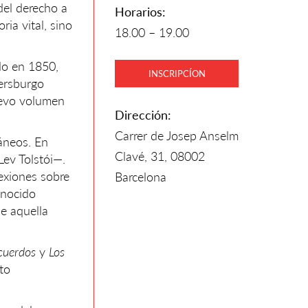
del derecho a
Horarios:
ria vital, sino
18.00 – 19.00
do en 1850,
INSCRIPCÍON
tersburgo
uevo volumen
Dirección:
Carrer de Josep Anselm
ráneos. En
Clavé, 31, 08002
Lev Tolstói—.
exiones sobre
Barcelona
onocido
de aquella
cuerdos
y
Los
to