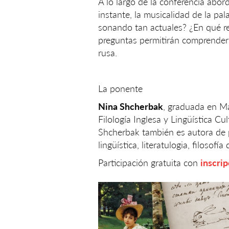
A lo largo de la conferencia abord
instante, la musicalidad de la pal
sonando tan actuales? ¿En qué re
preguntas permitirán comprender 
rusa.
La ponente
Nina Shcherbak
, graduada en Má
Filología Inglesa y Lingüística Cu
Shcherbak también es autora de p
lingüística, literatulogia, filosofía
Participación gratuita con
inscrip