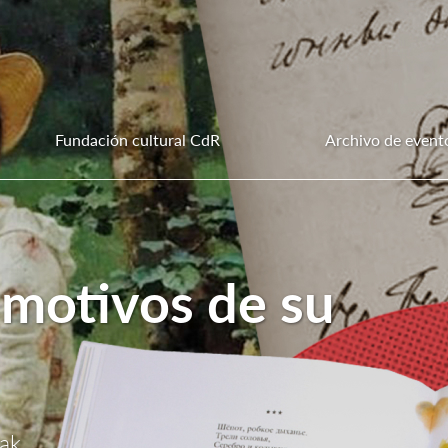
Fundación cultural CdR
Archivo de event
s motivos de su
bak