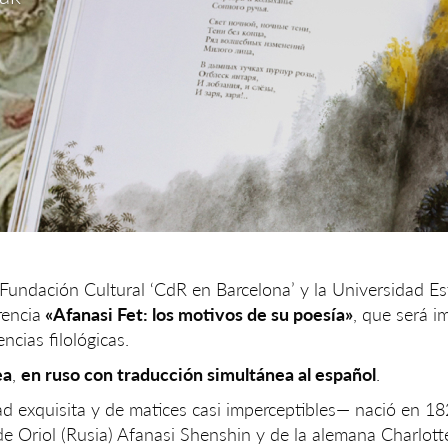
 Fundación Cultural ‘CdR en Barcelona’ y la Universidad Es
rencia
«Afanasi Fet: los motivos de su poesía»
, que será i
encias filológicas.
ea
,
en ruso con traducción simultánea al español
.
ad exquisita y de matices casi imperceptibles— nació en 18
 de Oriol (Rusia) Afanasi Shenshin y de la alemana Charlott