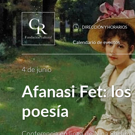
DIRECCIÓN Y HORARIOS
Calendario de eventos
4 de junio
Afanasi Fet: lo
poesía
Conferencia en línea de Nina Shcher