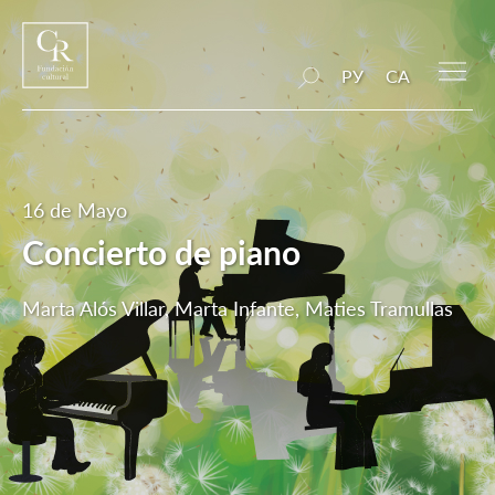
РУ
CA
16 de Mayo
Concierto de piano
Marta Alós Villar, Marta Infante, Maties Tramullas