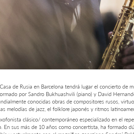
 Casa de Rusia en Barcelona tendrá lugar el concierto de m
 formado por Sandro Bukhuashvili (piano) y David Hernand
mundialmente conocidas obras de compositores rusos, virt
as melodías de jazz, el folklore japonés y ritmos latinoame
ofonista clásico/ contemporáneo especializado en el repe
no. En sus más de 10 años como concertista, ha formado d