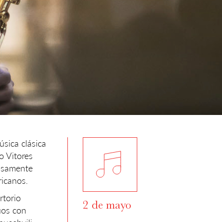
úsica clásica
o Vitores
uosamente
ricanos.
rtorio
2 de mayo
úos con