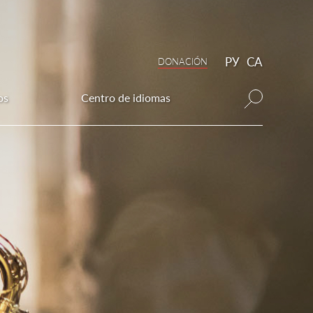
РУ
CA
DONAСIÓN
os
Centro de idiomas