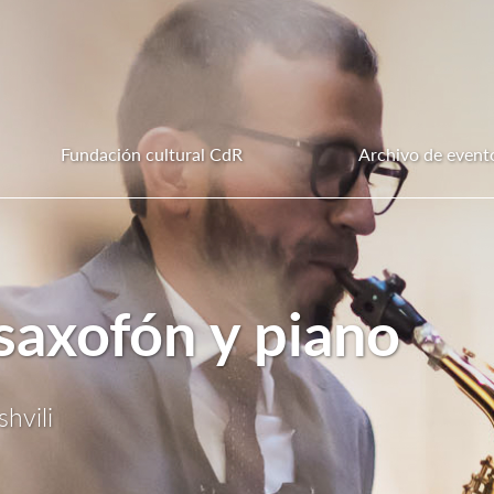
Fundación cultural CdR
Archivo de event
saxofón y piano
hvili