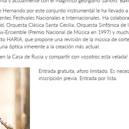
ía y actualmente con el magnífico georgiano Sandro’ Bakh
 de Hernando por este conjunto instrumental le ha llevado a
rentes Festivales Nacionales e Internacionales. Ha colabor
d, Orquesta Clásica Santa Cecilia, Orquesta Sinfónica de
Sax-Ensemble (Premio Nacional de Música en 1997) y much
to HARIA, que propone una revisión de la música de corte
una óptica inherente a la creación más actual.
en la Casa de Rusia y compartir con vosotros esta velada!
Entrada gratuita, aforo limitado. Es neces
inscripción previa. Entrada por lista.