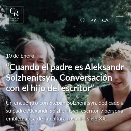
РУ
CA
10 de Enero
“Cuando el padre es Aleksandr
Solzhenitsyn. Conversación
con el hijo del escritor”
Un encuentro con Stepán Solzhenitsyn, dedicado a
su padre Alexandr Solzhenitsyn, escritor y persona
emblemática de la cultura rusa del siglo XX