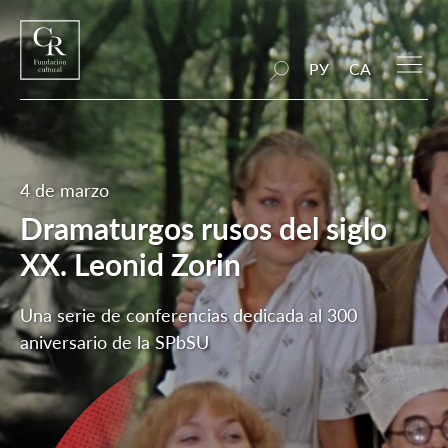
РУ
CA
4 de marzo
Dramaturgos rusos del siglo
XX. Leonid Zorin
Una serie de conferencias dedicada al 300
aniversario de la SPbSU