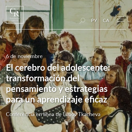
РУ
CA
6 de noviembre
El cerebro del adolescente:
transformación del
pensamiento y estrategias
para un aprendizaje eficaz
Conferencia en línea de Lubov Tkacheva