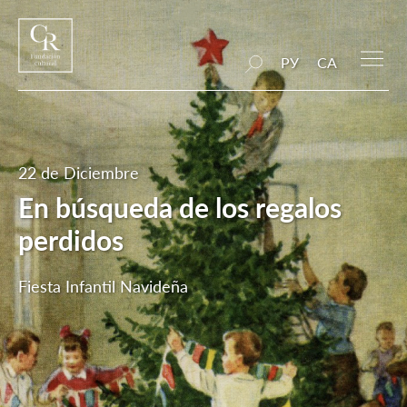
РУ
CA
22 de Diciembre
En búsqueda de los regalos
perdidos
Fiesta Infantil Navideña