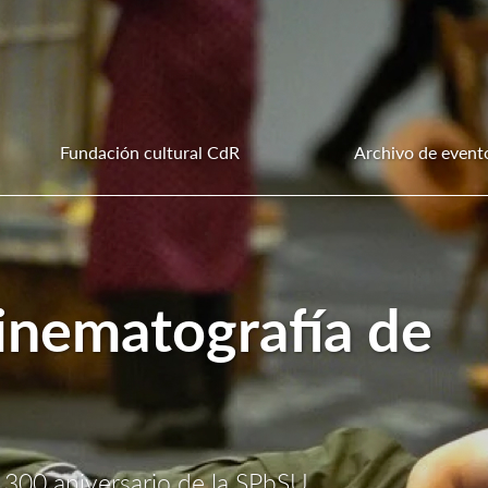
Fundación cultural CdR
Archivo de event
 cinematografía de
 300 aniversario de la SPbSU