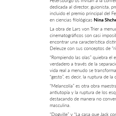
Petersburgo os invitan a la confe
dedicada al director, guionista, 
incluido el premio principal del 
en ciencias filológicas
Nina Shch
La obra de Lars von Trier a menud
cinematográficos son casi imposibl
encontrar una característica distint
Deleuze con sus conceptos de “riz
“Rompiendo las olas” quiebra el
verdadero a través de la separaci
vida real a menudo se transforma
“gesto”, es decir, la ruptura de la
“Melancolía” es otra obra maestra 
antiutopía y la ruptura de los e
destacando de manera no convenc
masculina.
“Dogville” y “La casa que Jack con