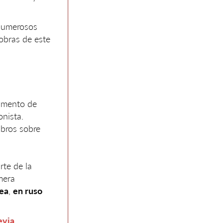
 numerosos
 obras de este
tamento de
onista.
ibros sobre
rte de la
mera
nea
,
en ruso
.
evia
.