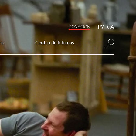
РУ
CA
DONAСIÓN
os
Centro de idiomas