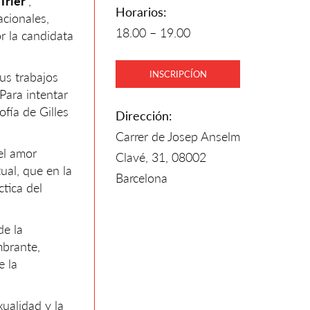
Trier’
,
Horarios:
acionales,
18.00 – 19.00
or la candidata
INSCRIPCÍON
us trabajos
 Para intentar
sofía de Gilles
Dirección:
Carrer de Josep Anselm
el amor
Clavé, 31, 08002
ual, que en la
Barcelona
tica del
de la
mbrante,
e la
xualidad y la