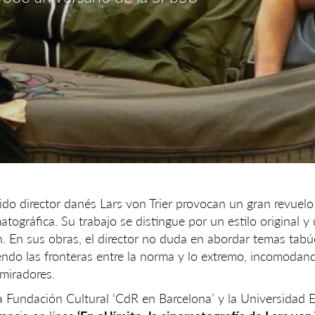
ido director danés Lars von Trier provocan un gran revuelo
atográfica. Su trabajo se distingue por un estilo original 
n. En sus obras, el director no duda en abordar temas tabú
endo las fronteras entre la norma y lo extremo, incomodand
dmiradores.
a Fundación Cultural ‘CdR en Barcelona’ y la Universidad 