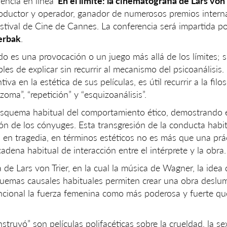
rencia en línea
‘En el límite: la cinematografía de Lars von 
productor y operador, ganador de numerosos premios intern
Festival de Cine de Cannes. La conferencia será impartida p
erbak
.
o es una provocación o un juego más allá de los límites; s
es de explicar sin recurrir al mecanismo del psicoanálisis.
iva en la estética de sus películas, es útil recurrir a la filo
oma”, “repetición” y “esquizoanálisis”.
 esquema habitual del comportamiento ético, demostrando 
ón de los cónyuges. Esta transgresión de la conducta habit
 en tragedia, en términos estéticos no es más que una prác
 cadena habitual de interacción entre el intérprete y la obra.
de Lars von Trier, en la cual la música de Wagner, la idea 
squemas causales habituales permiten crear una obra deslu
ional la fuerza femenina como más poderosa y fuerte qu
struyó” son películas polifacéticas sobre la crueldad, la se