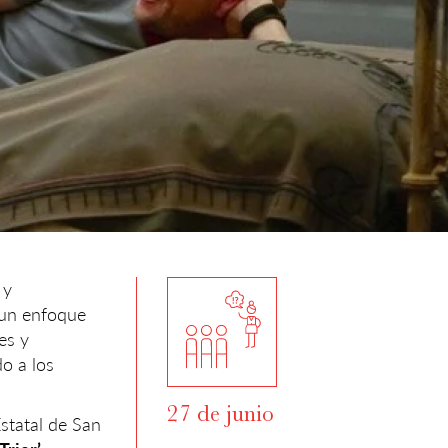
 y
y un enfoque
es y
o a los
27 de junio
Estatal de San