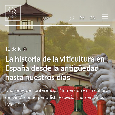
РУ
CA
11 de julio
La historia de la viticultura en
España desde la antigüedad
hasta nuestros días
Una serie de conferencias “Inmersión en la cultura
del vino” con el periodista especializado en vinos
Ilya Kirilin