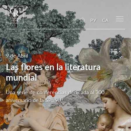
РУ
CA
9 de Abril
Las flores en la literatura
mundial
Una serie de conferencias dedicada al 300
aniversario de la SPbSU