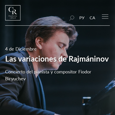
РУ
CA
4 de Diciembre
Las variaciones de Rajmáninov
Concierto del pianista y compositor Fiodor
Biryuchev