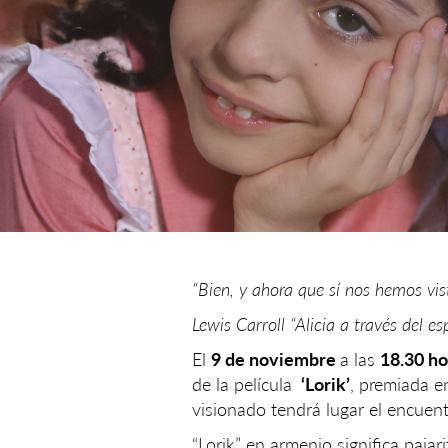
“Bien, y ahora que sí nos hemos visto
Lewis Carroll “Alicia a través del es
El
9 de noviembre
a las
18.30 ho
de la película
‘Lorik’
, premiada e
visionado tendrá lugar el encuent
“Lorik” en armenio significa pajari