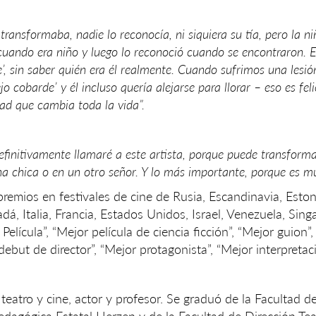
ansformaba, nadie lo reconocía, ni siquiera su tía, pero la ni
uando era niño y luego lo reconoció cuando se encontraron. El
, sin saber quién era él realmente. Cuando sufrimos una lesió
o cobarde’ y él incluso quería alejarse para llorar – eso es feli
dad que cambia toda la vida”.
efinitivamente llamaré a este artista, porque puede transform
na chica o en un otro señor. Y lo más importante, porque es m
 premios en festivales de cine de Rusia, Escandinavia, Eston
adá, Italia, Francia, Estados Unidos, Israel, Venezuela, Sing
Película”, “Mejor película de ciencia ficción”, “Mejor guion”
ebut de director”, “Mejor protagonista”, “Mejor interpretació
teatro y cine, actor y profesor. Se graduó de la Facultad de