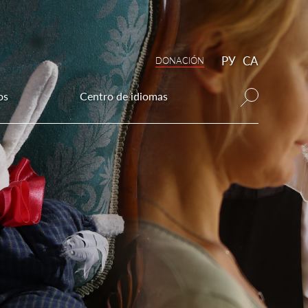
РУ
CA
DONAСIÓN
os
Centro de idiomas