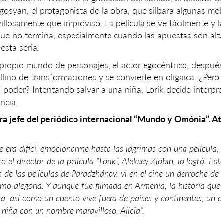
gosyan, el protagonista de la obra, que silbara algunas me
llosamente que improvisó. La película se ve fácilmente y l
que no termina, especialmente cuando las apuestas son altas
sta seria.
ropio mundo de personajes, el actor egocéntrico, después
llino de transformaciones y se convierte en oligarca. ¿Pero
l poder? Intentando salvar a una niña, Lorik decide interpr
ncia.
ora jefe del periódico internacional “Mundo y Omónia”. A
e era difícil emocionarme hasta las lágrimas con una película,
 el director de la película “Lorik”, Aleksey Zlobin, lo logró. Est
 de las películas de Paradzhánov, vi en el cine un derroche d
s como alegoría. Y aunque fue filmada en Armenia, la historia qu
ca, así como un cuento vive fuera de países y continentes, un
iña con un nombre maravilloso, Alicia”.