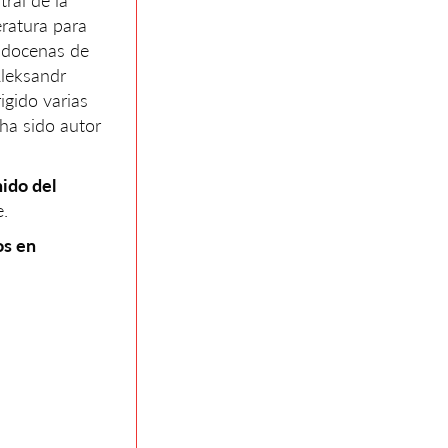
ral de la
eratura para
n docenas de
Aleksandr
igido varias
ha sido autor
nido del
e.
os en