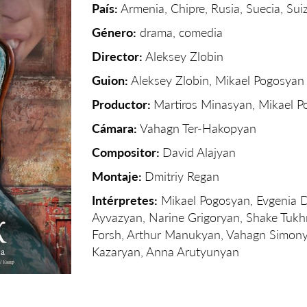
País:
Armenia, Chipre, Rusia, Suecia, Sui
Género:
drama, comedia
Director:
Aleksey Zlobin
Guion:
Aleksey Zlobin, Mikael Pogosyan
Productor:
Martiros Minasyan, Mikael 
Cámara:
Vahagn Ter-Hakopyan
Compositor:
David Alajyan
Montaje:
Dmitriy Regan
Intérpretes:
Mikael Pogosyan, Evgenia Dm
Ayvazyan, Narine Grigoryan, Shake Tuk
Forsh, Arthur Manukyan, Vahagn Simon
Kazaryan, Anna Arutyunyan