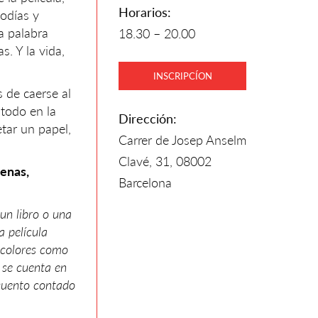
Horarios:
lodías y
a palabra
18.30 – 20.00
. Y la vida,
INSCRIPCÍON
 de caerse al
 todo en la
Dirección:
etar un papel,
Carrer de Josep Anselm
Clavé, 31, 08002
tenas,
Barcelona
 un libro o una
a película
e colores como
e se cuenta en
 cuento contado