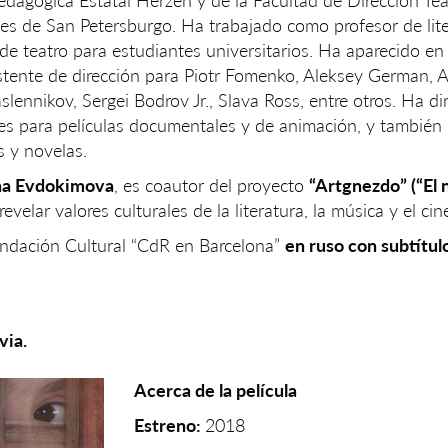
dagógica Estatal Herzen y de la Facultad de Dirección Teat
les de San Petersburgo. Ha trabajado como profesor de lit
de teatro para estudiantes universitarios. Ha aparecido e
istente de dirección para Piotr Fomenko, Aleksey German, 
lennikov, Sergei Bodrov Jr., Slava Ross, entre otros. Ha dir
nes para películas documentales y de animación, y también 
s y novelas.
ina Evdokimova
, es coautor del proyecto
“Artgnezdo” (“El 
revelar valores culturales de la literatura, la música y el cin
Fundación Cultural “CdR en Barcelona”
en ruso con subtítul
via.
Acerca de la película
Estreno:
2018