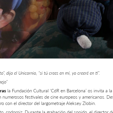
”, dijo el Unicornio, “si tú crees en mí, yo creeré en tí”.
pejo”
ras
la Fundación Cultural ‘CdR en Barcelona’ os invita a l
n numerosos festivales de cine europeos y americanos. De
ro con el director del largometraje Aleksey Zlobin.
to, codorniz. Durante la grabación del sonido, el director de