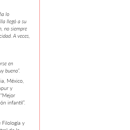
ña lo
la llegó a su
n, no siempre
cidad. A veces,
arse en
uy bueno”.
ia, México,
apur y
, “Mejor
n infantil”.
 Filología y