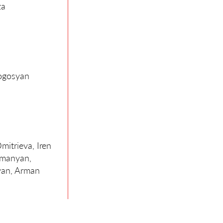
za
Pogosyan
itrieva, Iren
hmanyan,
yan, Arman