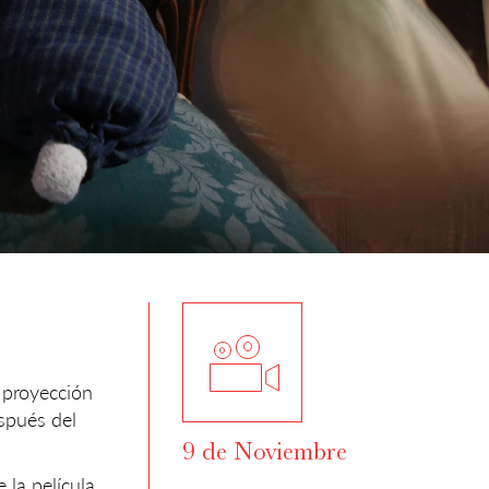
a proyección
spués del
9 de Noviembre
 la película,