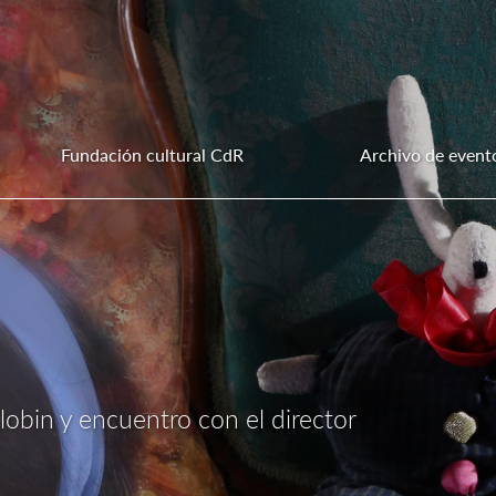
Fundación cultural CdR
Archivo de event
lobin y encuentro con el director