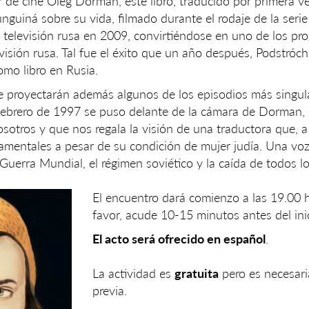
 de cine Oleg Dorman, este libro, traducido por primera ve
Lunguiná sobre su vida, filmado durante el rodaje de la ser
la televisión rusa en 2009, convirtiéndose en uno de los p
levisión rusa. Tal fue el éxito que un año después, Podstróc
omo libro en Rusia.
e proyectarán además algunos de los episodios más singul
febrero de 1997 se puso delante de la cámara de Dorman,
sotros y que nos regala la visión de una traductora que, a
damentales a pesar de su condición de mujer judía. Una voz
 Guerra Mundial, el régimen soviético y la caída de todos l
El encuentro dará comienzo a las 19.00 h
favor, acude 10-15 minutos antes del ini
El acto será ofrecido en español
.
⠀
La actividad es
gratuita
pero es necesari
previa.