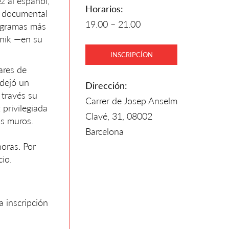
z al español,
Horarios:
ie documental
19.00 – 21.00
rogramas más
hnik —en su
INSCRIPCÍON
ares de
 dejó un
Dirección:
 través su
Carrer de Josep Anselm
 privilegiada
Clavé, 31, 08002
os muros.
Barcelona
oras. Por
cio.
a inscripción