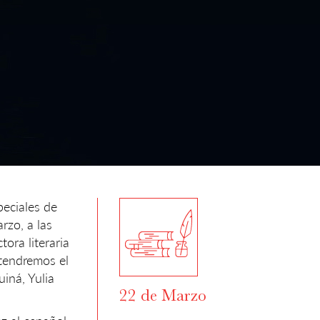
peciales de
rzo, a las
ora literaria
 tendremos el
uiná, Yulia
22 de Marzo