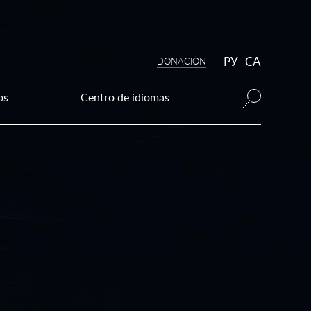
РУ
CA
DONAСIÓN
os
Centro de idiomas