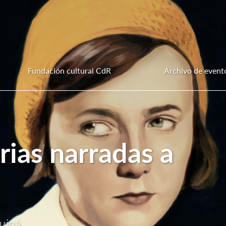
Fundación cultural CdR
Archivo de event
rias narradas a
guiná