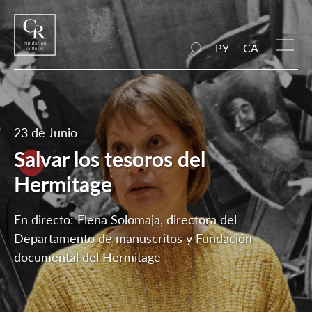
РУ
CA
23 de Junio
Salvar los tesoros del
Hermitage
En directo: Elena Solomaja, directora del
Departamento de manuscritos y Fundación
documental del Hermitage